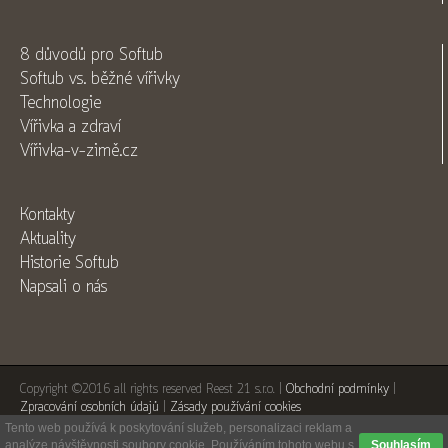
8 důvodů pro Softub
Softub vs. běžné vířivky
Technologie
Vířivka a zdraví
Vířivka-v-zimě.cz
Kontakty
Aktuality
Historie Softub
Napsali o nás
Copyright ©2016 all rights reserved Reest 21 s.r.o. |
Obchodní podmínky
|
Zpracování osobních údajů
|
Zásady používání cookies
Tento web používá k poskytování služeb, personalizaci reklam a
analýze návštěvnosti soubory cookie. Používáním tohoto webu s
Souhlasím