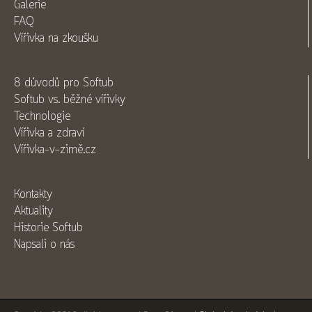
Galerie
FAQ
Vířivka na zkoušku
8 důvodů pro Softub
Softub vs. běžné vířivky
Technologie
Vířivka a zdraví
Vířivka-v-zimě.cz
Kontakty
Aktuality
Historie Softub
Napsali o nás