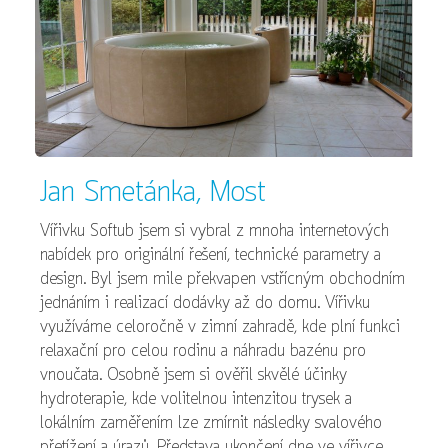
Jan Smetánka, Most
Vířivku Softub jsem si vybral z mnoha internetových
nabídek pro originální řešení, technické parametry a
design. Byl jsem mile překvapen vstřícným obchodním
jednáním i realizací dodávky až do domu. Vířivku
využíváme celoročně v zimní zahradě, kde plní funkci
relaxační pro celou rodinu a náhradu bazénu pro
vnoučata. Osobně jsem si ověřil skvělé účinky
hydroterapie, kde volitelnou intenzitou trysek a
lokálním zaměřením lze zmírnit následky svalového
přetížení a úrazů. Představa ukončení dne ve vířivce