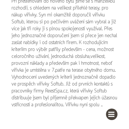
Při přestěhování do nového bytu jsme se s manželkou
rozhodli, s ohledem na velikost přilehlé terasy, pro
nákup vířivky. Syn mi okamžitě doporučil vířivku
Softub, kterou si po pečlivém uvážení sám vybral a již
více jak tři roky ji s plnou spokojeností využíval. Přes
jeho jednoznačné doporučení jsem si přece jen nechal
zaslat nabídky i od ostatních firem. K rozhodujícím
kriteriím pro výběr patřily především – cena, možnost
celoročního užívání, jednoduchá obsluha,velikost,
provozní náklady a především pak i hmotnost, neboť
vířivka je umístěna v 7.patře na terase obytného domu.
Vyhodnocení uvedených kriterií jednoznačně dopadlo
ve prospěch vířivky Softub. Již od prvních kontaktů s
pracovníky firmy ReestSpa.cz, která vířivky Softub
distribuuje jsem byl příjemně překvapen jejich úžasnou
vstřícností a profesionalitou. Vířivku nyní spolu ..