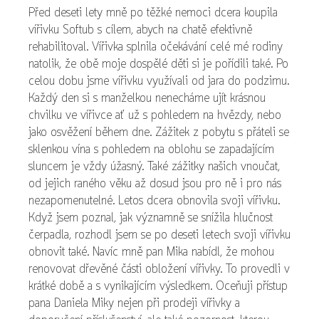
Před deseti lety mně po těžké nemoci dcera koupila
vířivku Softub s cílem, abych na chatě efektivně
rehabilitoval. Vířivka splnila očekávání celé mé rodiny
natolik, že obě moje dospělé děti si je pořídili také. Po
celou dobu jsme vířivku využívali od jara do podzimu.
Každý den si s manželkou nenecháme ujít krásnou
chvilku ve vířivce ať už s pohledem na hvězdy, nebo
jako osvěžení během dne. Zážitek z pobytu s přáteli se
sklenkou vína s pohledem na oblohu se zapadajícím
sluncem je vždy úžasný. Také zážitky našich vnoučat,
od jejich raného věku až dosud jsou pro ně i pro nás
nezapomenutelné. Letos dcera obnovila svoji vířivku.
Když jsem poznal, jak významně se snížila hlučnost
čerpadla, rozhodl jsem se po deseti letech svoji vířivku
obnovit také. Navíc mně pan Mika nabídl, že mohou
renovovat dřevěné části obložení vířivky. To provedli v
krátké době a s vynikajícím výsledkem. Oceňuji přístup
pana Daniela Miky nejen při prodeji vířivky a