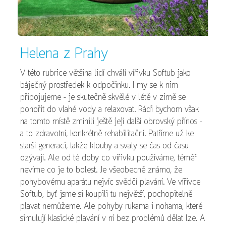
Helena z Prahy
V této rubrice většina lidí chválí vířivku Softub jako
báječný prostředek k odpočinku. I my se k nim
připojujeme – je skutečně skvělé v létě v zimě se
ponořit do vlahé vody a relaxovat. Rádi bychom však
na tomto místě zmínili ještě její další obrovský přínos –
a to zdravotní, konkrétně rehabilitační. Patříme už ke
starší generaci, takže klouby a svaly se čas od času
ozývají. Ale od té doby co vířivku používáme, téměř
nevíme co je to bolest. Je všeobecně známo, že
pohybovému aparátu nejvíc svědčí plavání. Ve vířivce
Softub, byť jsme si koupili tu největší, pochopitelně
plavat nemůžeme. Ale pohyby rukama i nohama, které
simulují klasické plavání v ní bez problémů dělat lze. A