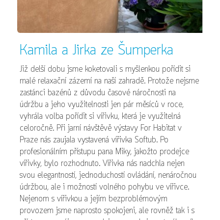
Kamila a Jirka ze Šumperka
Již delší dobu jsme koketovali s myšlenkou pořídit si
malé relaxační zázemí na naší zahradě. Protože nejsme
zastánci bazénů z důvodu časové náročnosti na
údržbu a jeho využitelnosti jen pár měsíců v roce,
vyhrála volba pořídit si vířivku, která je využitelná
celoročně. Při jarní návštěvě výstavy For Habitat v
Praze nás zaujala vystavená vířivka Softub. Po
profesionálním přístupu pana Miky, jakožto prodejce
vířivky, bylo rozhodnuto. Vířivka nás nadchla nejen
svou elegantností, jednoduchostí ovládání, nenáročnou
údržbou, ale i možností volného pohybu ve vířivce.
Nejenom s vířivkou a jejím bezproblémovým
provozem jsme naprosto spokojeni, ale rovněž tak i s