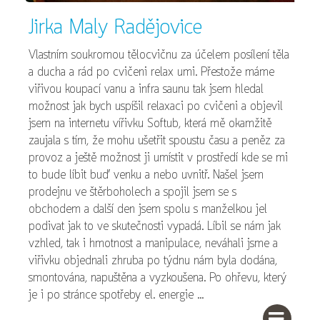
Jirka Maly Radějovice
Vlastním soukromou tělocvičnu za účelem posílení těla
a ducha a rád po cvičeni relax umi. Přestože máme
viřivou koupací vanu a infra saunu tak jsem hledal
možnost jak bych uspíšil relaxaci po cvičeni a objevil
jsem na internetu vířivku Softub, která mě okamžitě
zaujala s tím, že mohu ušetřit spoustu času a peněz za
provoz a ještě možnost ji umístit v prostředí kde se mi
to bude líbit buď venku a nebo uvnitř. Našel jsem
prodejnu ve štěrboholech a spojil jsem se s
obchodem a další den jsem spolu s manželkou jel
podivat jak to ve skutečnosti vypadá. Líbil se nám jak
vzhled, tak i hmotnost a manipulace, neváhali jsme a
viřivku objednali zhruba po týdnu nám byla dodána,
smontována, napuštěna a vyzkoušena. Po ohřevu, který
je i po stránce spotřeby el. energie ...