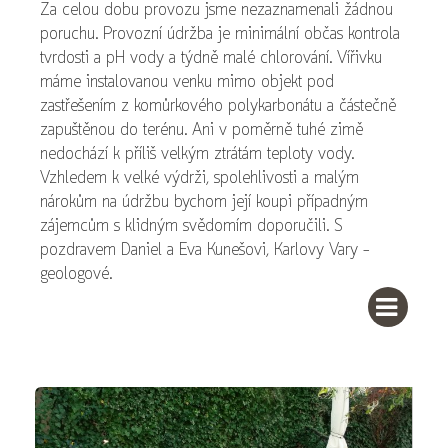
Za celou dobu provozu jsme nezaznamenali žádnou
poruchu. Provozní údržba je minimální občas kontrola
tvrdosti a pH vody a týdně malé chlorování. Vířivku
máme instalovanou venku mimo objekt pod
zastřešením z komůrkového polykarbonátu a částečně
zapuštěnou do terénu. Ani v poměrně tuhé zimě
nedochází k příliš velkým ztrátám teploty vody.
Vzhledem k velké výdrži, spolehlivosti a malým
nárokům na údržbu bychom její koupi případným
zájemcům s klidným svědomím doporučili. S
pozdravem Daniel a Eva Kunešovi, Karlovy Vary -
geologové.