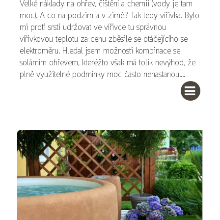
Velké náklady na ohřev, čištění a chemii (vody je tam
moc). A co na podzim a v zimě? Tak tedy vířivka. Bylo
mi proti srsti udržovat ve vířivce tu správnou
vířivkovou teplotu za cenu zběsile se otáčejícího se
elektroměru. Hledal jsem možnosti kombinace se
solárním ohřevem, kteréžto však má tolik nevýhod, že
plně využitelné podmínky moc často nenastanou....