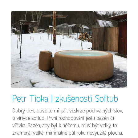
Petr Tioka | zkušenosti Softub
Dobrý den, dovolte mi pár, veskrze pochvalných slov,
o vířivce softub. První rozhodování jestli bazén či
vířivka. Bazén, aby byl k něčemu, musí být velký, to
znamená, velká, minimálně půl roku nevyužitá plocha.