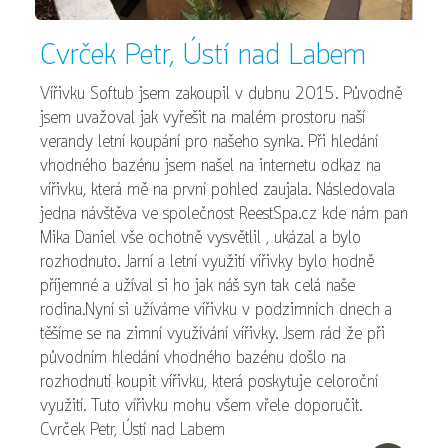
Cvrček Petr, Ústí nad Labem
Vířivku Softub jsem zakoupil v dubnu 2015. Původně
jsem uvažoval jak vyřešit na malém prostoru naší
verandy letní koupání pro našeho synka. Při hledání
vhodného bazénu jsem našel na internetu odkaz na
vířivku, která mě na první pohled zaujala. Následovala
jedna návštěva ve společnost ReestSpa.cz kde nám pan
Mika Daniel vše ochotně vysvětlil , ukázal a bylo
rozhodnuto. Jarní a letní využití vířivky bylo hodně
příjemné a užíval si ho jak náš syn tak celá naše
rodina.Nyní si užíváme vířivku v podzimních dnech a
těšíme se na zimní využívání vířivky. Jsem rád že při
původním hledání vhodného bazénu došlo na
rozhodnutí koupit vířivku, která poskytuje celoroční
využití. Tuto vířivku mohu všem vřele doporučit.
Cvrček Petr, Ústí nad Labem