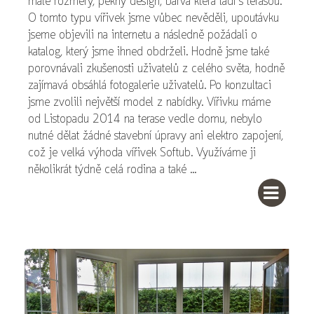
malé rozměry, pěkný design, barva která ladí s terasou.
O tomto typu vířivek jsme vůbec nevěděli, upoutávku
jseme objevili na internetu a následně požádali o
katalog, který jsme ihned obdrželi. Hodně jsme také
porovnávali zkušenosti uživatelů z celého světa, hodně
zajímavá obsáhlá fotogalerie uživatelů. Po konzultaci
jsme zvolili největší model z nabídky. Vířivku máme
od Listopadu 2014 na terase vedle domu, nebylo
nutné dělat žádné stavební úpravy ani elektro zapojení,
což je velká výhoda vířivek Softub. Využíváme ji
několikrát týdně celá rodina a také ...