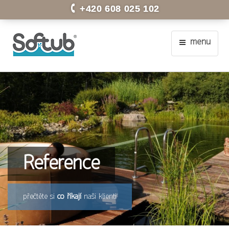
+420 608 025 102
menu
Reference
přečtěte si
co říkají
naši klienti