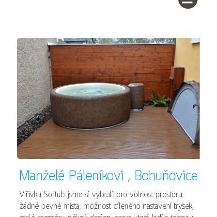
Manželé Páleníkovi , Bohuňovice
Vířivku Softub jsme si vybrali pro volnost prostoru,
žádné pevné místa, možnost cíleného nastavení trysek,