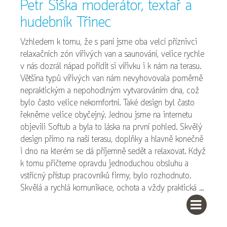
Petr Šiška moderátor, textař a
hudebník Třinec
Vzhledem k tomu, že s paní jsme oba velcí příznivci
relaxačních zón vířivých van a saunování, velice rychle
v nás dozrál nápad pořídit si vířivku i k nám na terasu.
Většina typů vířivých van nám nevyhovovala poměrně
nepraktickým a nepohodlným vytvarováním dna, což
bylo často velice nekomfortní. Také design byl často
řekněme velice obyčejný. Jednou jsme na internetu
objevili Softub a byla to láska na první pohled. Skvělý
design přímo na naší terasu, doplňky a hlavně konečně
i dno na kterém se dá příjemně sedět a relaxovat. Když
k tomu přičteme opravdu jednoduchou obsluhu a
vstřícný přístup pracovníků firmy, bylo rozhodnuto.
Skvělá a rychlá komunikace, ochota a vždy praktická ...