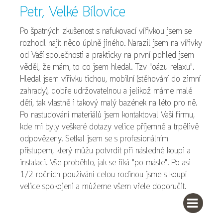
Petr, Velké Bílovice
Po špatných zkušenost s nafukovací vířivkou jsem se
rozhodl najít něco úplně jiného. Narazil jsem na vířivky
od Vaší společnosti a prakticky na první pohled jsem
věděl, že mám, to co jsem hledal. Tzv "oázu relaxu".
Hledal jsem vířivku tichou, mobilní (stěhování do zimní
zahrady), dobře udržovatelnou a jelikož máme malé
děti, tak vlastně i takový malý bazének na léto pro ně.
Po nastudování materiálů jsem kontaktoval Vaší firmu,
kde mi byly veškeré dotazy velice příjemně a trpělivě
odpovězeny. Setkal jsem se s profesionálním
přístupem, který můžu potvrdit při následné koupi a
instalaci. Vše proběhlo, jak se říká "po másle". Po asi
1/2 ročních používání celou rodinou jsme s koupí
velice spokojeni a můžeme všem vřele doporučit.