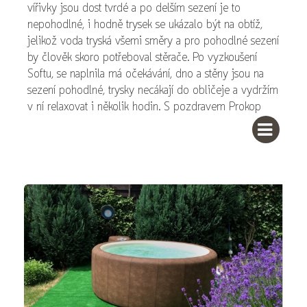
vířivky jsou dost tvrdé a po delším sezení je to
nepohodlné, i hodně trysek se ukázalo být na obtíž,
jelikož voda tryská všemi směry a pro pohodlné sezení
by člověk skoro potřeboval stěrače. Po vyzkoušení
Softu, se naplnila má očekávání, dno a stěny jsou na
sezení pohodlné, trysky necákají do obličeje a vydržím
v ní relaxovat i několik hodin. S pozdravem Prokop