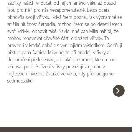
zážitky našich vnoučat, od jejich raného věku až dosud
jsou pro ně i pro nás nezapomenutelné. Letos dcera
obnovila svoji vířivku. Když jsem poznal, jak významně se
snížila hlučnost čerpadla, rozhodl jsem se po deseti letech
svoji vířivku obnovit také. Navíc mně pan Mika nabídl, že
mohou renovovat dřevěné části obložení vířivky. To
provedli v krátké době a s vynikajícím výsledkem. Oceňuji
přístup pana Daniela Miky nejen při prodeji vířivky a
doporučení příslušenství, ale také pozornost, kterou nám
věnoval poté. Pořízení vířivky považuji za jednu z
nejlepších investic. Zvláště ve věku, kdy překračujeme
sedmdesátku.