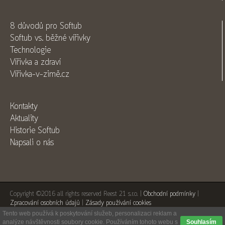
8 důvodů pro Softub
Softub vs. běžné vířivky
Technologie
Vířivka a zdraví
Vířivka-v-zimě.cz
Kontakty
Aktuality
Historie Softub
Napsali o nás
Copyright ©2016 all rights reserved Reest 21 s.r.o. |
Obchodní podmínky
|
Zpracování osobních údajů
|
Zásady používání cookies
Tento web používá k poskytování služeb, personalizaci reklam a
analýze návštěvnosti soubory cookie. Používáním tohoto webu s
Souhlasím