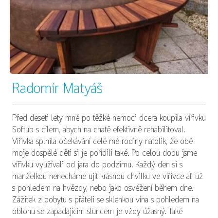
Radomír Matyáš
Před deseti lety mně po těžké nemoci dcera koupila vířivku
Softub s cílem, abych na chatě efektivně rehabilitoval.
Vířivka splnila očekávání celé mé rodiny natolik, že obě
moje dospělé děti si je pořídili také. Po celou dobu jsme
vířivku využívali od jara do podzimu. Každý den si s
manželkou nenecháme ujít krásnou chvilku ve vířivce ať už
s pohledem na hvězdy, nebo jako osvěžení během dne.
Zážitek z pobytu s přáteli se sklenkou vína s pohledem na
oblohu se zapadajícím sluncem je vždy úžasný. Také