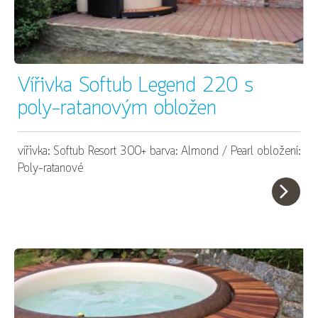
Vířivka Softub Legend 220 s
poly-ratanovým obložen
vířivka: Softub Resort 300+ barva: Almond / Pearl obložení:
Poly-ratanové